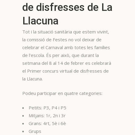
de disfresses de La
Llacuna
Tot i la situació sanitària que estem vivint,
la comissió de Festes no vol deixar
de
celebrar el Carnaval amb totes les famílies
de l’escola. És per això, que durant la
setmana del 8 al 14 de febrer es celebrarà
el Primer concurs virtual de disfresses de
la Llacuna.
Podeu participar en quatre categories:
Petits: P3, P4 i P5
Mitjans: 1r, 2n i 3r
Grans: 4rt, 5è i 6è
Grups