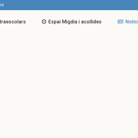
nt
traescolars
Espai Migdia i acollides
Notíc
Notícies de l’AFA
Torna la Festa de les
🌞 E
Cultures 2026
Casa
Cam