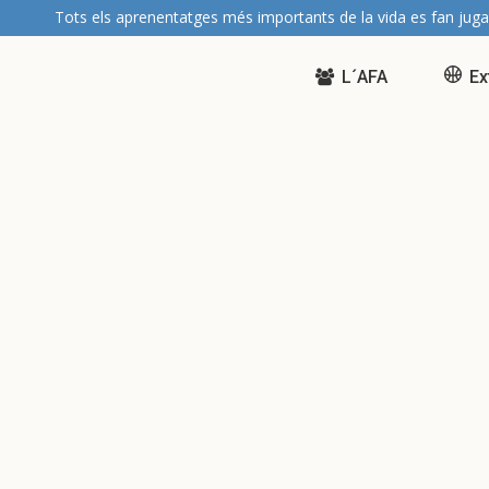
Tots els aprenentatges més importants de la vida es fan juga
L´AFA
Ex
Convocatòria d’Assemblea
General de l’AFA 2025