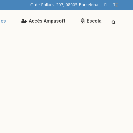
C. de Pallars, 207, 08005 Barcelona
ies
Accés Ampasoft
Escola
stiu 2026 a La Llacuna:
l, Colònies i
paments!