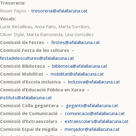
Tresoreria:
Roser Fayos –
tresoreria@afalallacuna.cat
Vocals:
Lucie Retailleau, Anna Fano, Marta Sorribes,
Oliver Style, Marta Ramoneda, Lina González
Comissió de Festes –
festes@afalallacuna.cat
Comissió Festa de les cultures –
festadelescultures@afalallacuna.cat
Comissió Biblioteca –
biblioteca@afalallacuna.cat
Comissió Mobilitat –
mobilitat@afalallacuna.cat
Comissió d’Escola inclusiva –
inclusiva@afalallacuna.cat
Comissió d’Educació Pública en Xarxa –
instituts@afalallacuna.cat
Comissió Colla gegantera –
gegants@afalallacuna.cat
Comissió de Comunicació –
comunicacio@afalallacuna.cat
Comissió d’Extraescolars –
extraescolars@afalallacuna.cat
Comissió Espai de migdia –
menjador@afalallacuna.cat