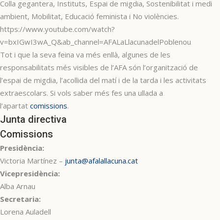
Colla gegantera, Instituts, Espai de migdia, Sostenibilitat i medi
ambient, Mobilitat, Educació feminista i No violències.
https://www.youtube.com/watch?
v=bxIGwI3wA_Q&ab_channel=AFALaLlacunadelPoblenou
Tot i que la seva feina va més enllà, algunes de les
responsabilitats més visibles de l’AFA són l’organització de
l’espai de migdia, l’acollida del matí i de la tarda i les activitats
extraescolars. Si vols saber més fes una ullada a
l’apartat
comissions
.
Junta directiva
Comissions
Presidència:
Victoria Martínez –
junta@afalallacuna.cat
Vicepresidència:
Alba Arnau
Secretaria:
Lorena Auladell