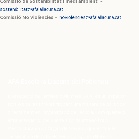
Comissió de Sostenibilitat i medi ambient –
sostenibilitat@afalallacuna.cat
Comissió No violències –
noviolencies@afalallacuna.cat
AFA Escola la Llacuna del Poblenou
L’Associació de Famílies d’Alumnes (AFA) és un espai on
tots els pares i mares trobem una manera de participar
directament en l’organització de l’escola. Com qualsevol
altra associació, pel que fa a l’organització l’AFA
s’estructura en un Òrgan de Govern, que es tria en
l’assemblea de tots els seus socis, i les diferents