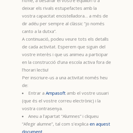
ritme, a desafiar el vostre equilibri o a
deixar els rivals estupefactes amb la
vostra capacitat encistelladora… a més de
dir adéu per sempre al clàssic “jo només
canto a la dutxa”.
A continuació, podeu veure tots els detalls
de cada activitat. Esperem que siguin del
vostre interès i que us animeu a participar
en la construcció d’una escola activa fora de
l’horari lectiu!
Per inscriure-us a una activitat només heu
de:
Entrar a
Ampasoft
amb el vostre usuari
(que és el vostre correu electrònic) i la
vostra contrasenya.
Aneu a l’apartat “Alumnes” i cliqueu
“Afegir alumne”, tal com s’explica
en aquest
document
.