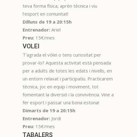
teva forma física, aprèn tècnica i viu
l’esport en comunitat!
Dilluns de 19 a 20:15h
Entrenador:
Ariel
Preu:
15€/mes
VOLEI
T’agrada el vòlei o tens curiositat per
provar-lo? Aquesta activitat està pensada
per a adults de totes les edats i nivells, en
un entorn relaxat i participatiu. Practicarem
tècnica, joc en equip i moviment, tot
fomentant la diversió i la convivència. Vine a
fer esport i passar una bona estona!
Dimarts de 19 a 20:15h
Entrenador:
Jordi
Preu:
15€/mes
TABALERS