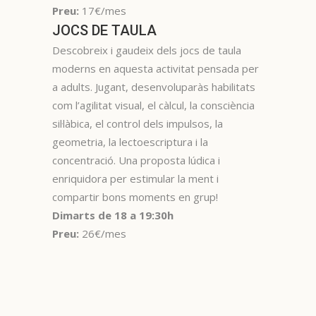
Preu:
17€/mes
JOCS DE TAULA
Descobreix i gaudeix dels jocs de taula
moderns en aquesta activitat pensada per
a adults. Jugant, desenvoluparàs habilitats
com l’agilitat visual, el càlcul, la consciència
sil·làbica, el control dels impulsos, la
geometria, la lectoescriptura i la
concentració. Una proposta lúdica i
enriquidora per estimular la ment i
compartir bons moments en grup!
Dimarts de 18 a 19:30h
Preu:
26€/mes