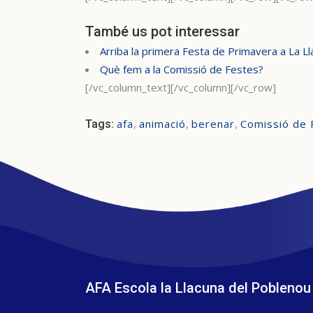
També us pot interessar
Arriba la primera Festa de Primavera a La L
Què fem a la Comissió de Festes?
[/vc_column_text][/vc_column][/vc_row]
afa
,
animació
,
berenar
,
Comissió de 
Tags:
AFA Escola la Llacuna del Poblenou