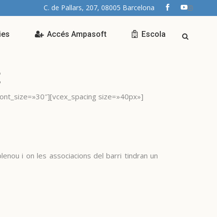
C. de Pallars, 207, 08005 Barcelona
ies
Accés Ampasoft
Escola
t
font_size=»30″][vcex_spacing size=»40px»]
enou i on les associacions del barri tindran un