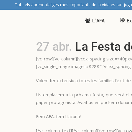
Tots els aprenentatges més importants de la vida es fan juga
L´AFA
Ex
27 abr.
La Festa de
[vc_row][vc_column][vcex_spacing size=»40px»
[vc_single_image image=»8288″][vcex_spacing
Volem fer extensiu a totes les famílies l’èxit de 
Us emplacem a la pròxima festa, que serà el di
paper protagonista. Aviat us en podrem donar 
Fem AFA, fem Llacuna!
[/vc_column_text][/vc_column][/vc_row][vc_row