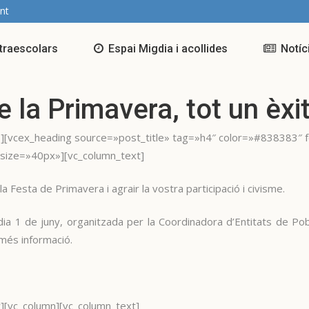
nt
traescolars
Espai Migdia i acollides
Notíc
 la Primavera, tot un èxi
][vcex_heading source=»post_title» tag=»h4″ color=»#838383″ 
 size=»40px»][vc_column_text]
la Festa de Primavera i agrair la vostra participació i civisme.
a 1 de juny, organitzada per la Coordinadora d’Entitats de Pobl
més informació.
][vc_column][vc_column_text]