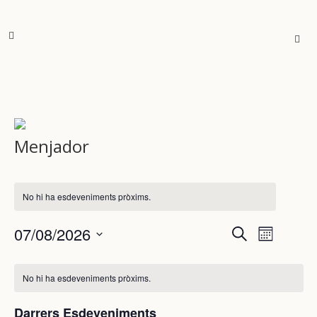
Menjador
No hi ha esdeveniments pròxims.
07/08/2026
Navegac
Navegac
Cerca
Mes
de
Selecciona
visual
Calendari
una
visualit
No hi ha esdeveniments pròxims.
i
data.
de
Esdeven
Darrers Esdeveniments