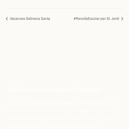
Vacances Setmana Santa
#RevoltaEscolar per St. Jordi
AFA Escola la Llacuna del Poblenou
L’Associació de Famílies d’Alumnes (AFA) és un espai on
tots els pares i mares trobem una manera de participar
directament en l’organització de l’escola. Com qualsevol
altra associació, pel que fa a l’organització l’AFA