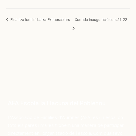
Finalitza termini baixa Extraescolars
Xerrada inauguració curs 21-22
AFA Escola la Llacuna del Poblenou
L’Associació de Famílies d’Alumnes (AFA) és un espai on
tots els pares i mares trobem una manera de participar
directament en l’organització de l’escola. Com qualsevol