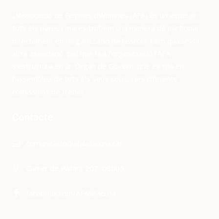
L’Associació de Famílies d’Alumnes (AFA) és un espai on
tots els pares i mares trobem una manera de participar
directament en l’organització de l’escola. Com qualsevol
altra associació, pel que fa a l’organització l’AFA
s’estructura en un Òrgan de Govern, que es tria en
l’assemblea de tots els seus socis, i les diferents
comissions de treball.
Contacte
comunicacio@afalallacuna.cat
Carrer de Pallars 207, 08005
facebook.com/AFAlallacuna