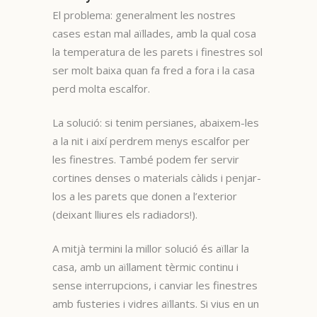
El problema: generalment les nostres
cases estan mal aïllades, amb la qual cosa
la temperatura de les parets i finestres sol
ser molt baixa quan fa fred a fora i la casa
perd molta escalfor.
La solució: si tenim persianes, abaixem-les
a la nit i així perdrem menys escalfor per
les finestres. També podem fer servir
cortines denses o materials càlids i penjar-
los a les parets que donen a l’exterior
(deixant lliures els radiadors!).
A mitjà termini la millor solució és aïllar la
casa, amb un aïllament tèrmic continu i
sense interrupcions, i canviar les finestres
amb fusteries i vidres aïllants. Si vius en un