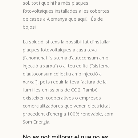
sol, tot i que hi ha més plaques
fotovoltaiques instal·lades a les cobertes
de cases a Alemanya que aquí… És de
bojos!
La solució: si tens la possibilitat d’instal·lar
plaques fotovoltaiques a casa teva
(l’anomenat “sistema d’autoconsum amb
injecció a xarxa”) o al teu edifici (“sistema
d’autoconsum col·lectiu amb injecció a
xarxa”), pots reduir la teva factura de la
llum i les emissions de CO2. També
existeixen cooperatives o empreses
comercialitzadores que venen electricitat
procedent d’energia 100% renovable, com
Som Energia.
No es pot millorar el que no es