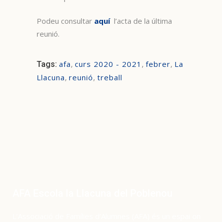
Podeu consultar
aquí
l’acta de la última
reunió.
afa
,
curs 2020 - 2021
,
febrer
,
La
Tags:
Llacuna
,
reunió
,
treball
AFA Escola la Llacuna del Poblenou
L’Associació de Famílies d’Alumnes (AFA) és un espai on