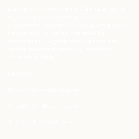
L’Associació de Famílies d’Alumnes (AFA) és un espai on
tots els pares i mares trobem una manera de participar
directament en l’organització de l’escola. Com qualsevol
altra associació, pel que fa a l’organització l’AFA
s’estructura en un Òrgan de Govern, que es tria en
l’assemblea de tots els seus socis, i les diferents
comissions de treball.
Contacte
comunicacio@afalallacuna.cat
Carrer de Pallars 207, 08005
facebook.com/AFAlallacuna