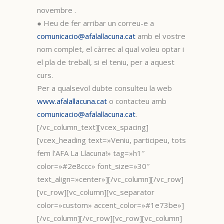
novembre .
● Heu de fer arribar un correu-e a
comunicacio@afalallacuna.cat
amb el vostre
nom complet, el càrrec al qual voleu optar i
el pla de treball, si el teniu, per a aquest
curs.
Per a qualsevol dubte consulteu la web
www.afalallacuna.cat
o contacteu amb
comunicacio@afalallacuna.cat
.
[/vc_column_text][vcex_spacing]
[vcex_heading text=»Veniu, participeu, tots
fem l’AFA La Llacuna!» tag=»h1″
color=»#2e8ccc» font_size=»30″
text_align=»center»][/vc_column][/vc_row]
[vc_row][vc_column][vc_separator
color=»custom» accent_color=»#1e73be»]
[/vc_column][/vc_row][vc_row][vc_column]