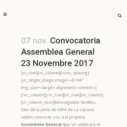
07 nov.
Convocatoria
Assemblea General
23 Novembre 2017
[vc_row][vc_column][vcex_spacing]
[vc_single_image image=»6749″
img_size=»large» alignment=»center»]
[/vc_column][/vc_row][vc_row][vc_column]
[vc_column_text]Benvolgudes famílies,
Des de la Junta de l’AFA de La Llacuna
volem convocar-vos a la propera
Assemblea General
que se celebrarà el