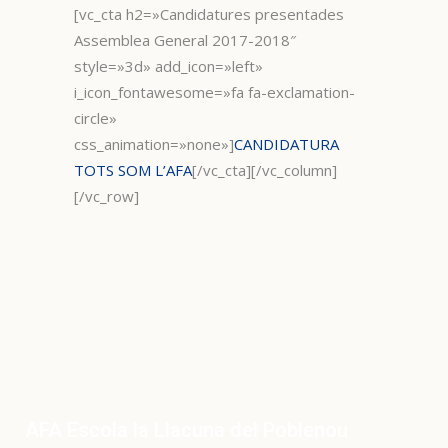
[vc_cta h2=»Candidatures presentades
Assemblea General 2017-2018″
style=»3d» add_icon=»left»
i_icon_fontawesome=»fa fa-exclamation-
circle»
css_animation=»none»]
CANDIDATURA​ ​
TOTS​ ​SOM​ ​L’AFA
[/vc_cta][/vc_column]
[/vc_row]
AFA Escola la Llacuna del Poblenou