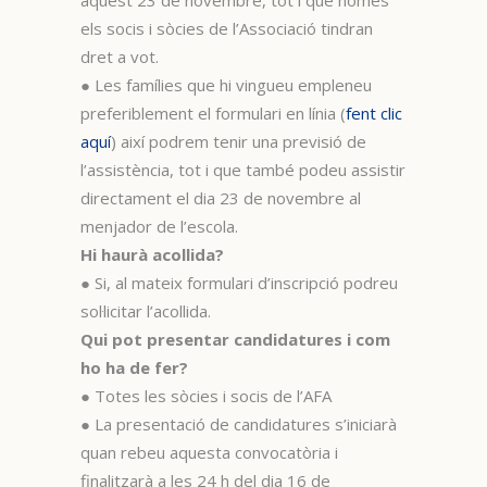
aquest 23 de novembre, tot i que només
els socis i sòcies de l’Associació tindran
dret a vot.
● Les famílies que hi vingueu empleneu
preferiblement el formulari en línia (
fent clic
aquí
) així podrem tenir una previsió de
l’assistència, tot i que també podeu assistir
directament el dia 23 de novembre al
menjador de l’escola.
Hi haurà acollida?
● Si, al mateix formulari d’inscripció podreu
sol·licitar l’acollida.
Qui pot presentar candidatures i com
ho ha de fer?
● Totes les sòcies i socis de l’AFA
● La presentació de candidatures s’iniciarà
quan rebeu aquesta convocatòria i
finalitzarà a les 24 h del dia 16 de