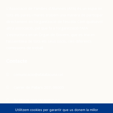
L’Associació de Famílies d’Alumnes (AFA) és un espai on
tots els pares i mares trobem una manera de participar
directament en l’organització de l’escola. Com qualsevol
altra associació, pel que fa a l’organització l’AFA
s’estructura en un Òrgan de Govern, que es tria en
l’assemblea de tots els seus socis, i les diferents
comissions de treball.
Contacte
comunicacio@afalallacuna.cat
Carrer de Pallars 207, 08005
facebook.com/AFAlallacuna
Utilitzem cookies per garantir que us donem la millor