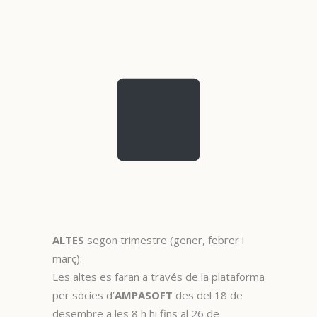
ALTES
segon trimestre (gener, febrer i
març):
Les altes es faran a través de la plataforma
per sòcies d’
AMPASOFT
des del 18 de
desembre a les 8 h hi fins al 26 de