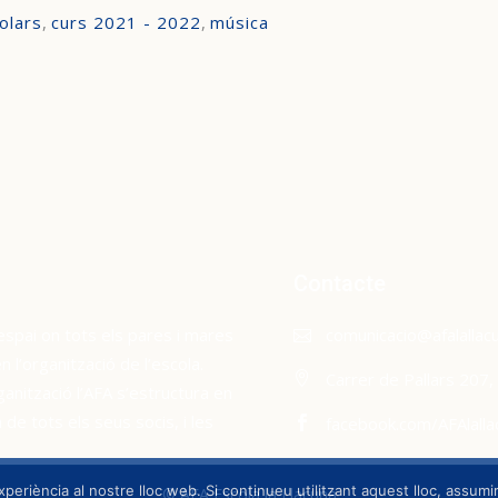
olars
,
curs 2021 - 2022
,
música
Contacte
espai on tots els pares i mares
comunicacio@afalallacu
l’organització de l’escola.
Carrer de Pallars 207
ganització l’AFA s’estructura en
de tots els seus socis, i les
facebook.com/AFAlalla
xperiència al nostre lloc web. Si continueu utilitzant aquest lloc, assum
© AFA Escola la Llacuna