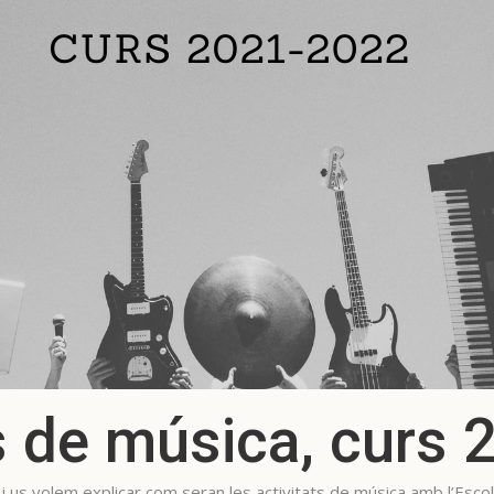
s de música, curs
s i us volem explicar com seran les activitats de música amb l’Es