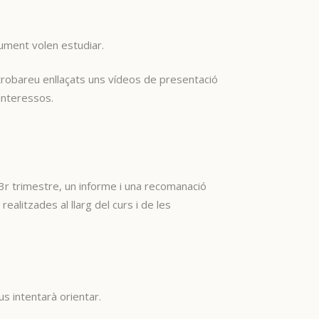
trument volen estudiar.
trobareu enllaçats uns vídeos de presentació
 interessos.
3r trimestre, un informe i una recomanació
ealitzades al llarg del curs i de les
a us intentarà orientar.