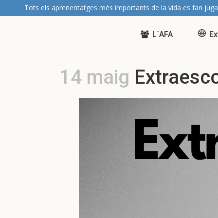
Tots els aprenentatges més importants de la vida es fan juga
L´AFA
Ex
14 maig
Extraesco