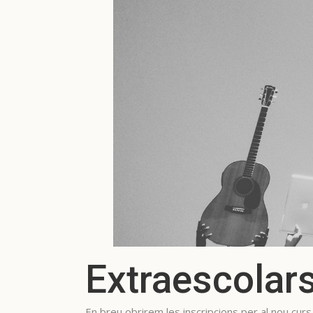
Extraescolar
En breu obrirem les inscripcions per al nou cur