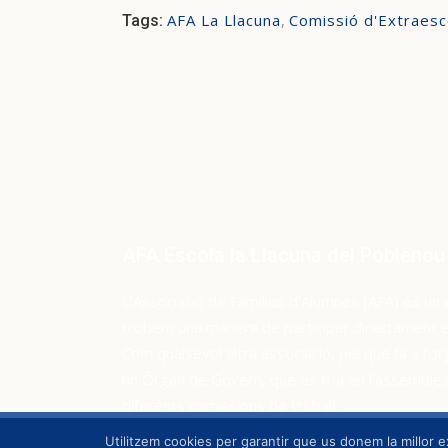
AFA La Llacuna
,
Comissió d'Extraesc
Tags:
AFA Escola la Llacuna del Poblenou
L’Associació de Famílies d’Alumnes (AFA) és un 
trobem una manera de participar directament en 
Com qualsevol altra associació, pel que fa a l’or
un Òrgan de Govern, que es tria en l’assemblea 
diferents comissions de treball.
Utilitzem cookies per garantir que us donem la millor e