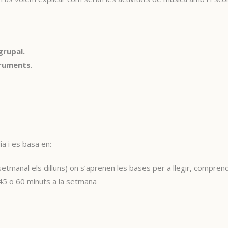
grupal.
truments
.
ia i es basa en:
 setmanal els dilluns) on s’aprenen les bases per a llegir, comprend
45 o 60 minuts a la setmana