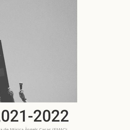
 2021-2022
cola de Música Àngels Casas (EMAC):