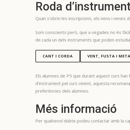
Roda d’instrumen
Quan s’obrin les inscripcions, els nens i nenes 
Som conscients però, que a vegades no és fàcil
de cada un dels instruments que poden estudiar.
CANT I CORDA
VENT, FUSTA I MET
Els alumnes de P5 que durant aquest curs han f
d’instrument pel curs vinent, aquesta recomanació
preferències dels alumnes.
Més informació
Per qualsevol dubte podeu contactar amb la cap 