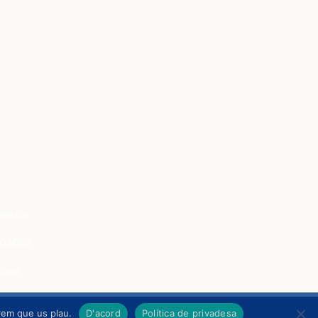
na.cat
, 08005
cuna
irem que us plau.
D'acord
Política de privadesa