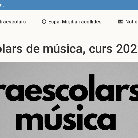
nt
traescolars
Espai Migdia i acollides
Notíc
lars de música, curs 20