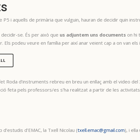
ts
de P5 i aquells de primària que vulguin, hauran de decidir quin ins
 decidir-se. És per això que
us adjuntem uns documents
on hi 
 Els podeu veure en família per així anar veient cap a on van els
ALL
et Roda d’instruments rebreu en breu un enllaç amb el video del 
 feta pels professors/es s’ha realitzat a partir de les activitats r
d’estudis d’EMAC, la Txell Nicolau (
txell.emac@gmail.com
), i ell