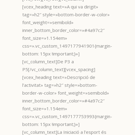
[vcex_heading text=»A qui va dirigit»
tag=»h2″ style=»bottom-border-w-color»
font_weight=»semibold»
inner_bottom_border_color=»#4a97c2″
font_size=»1.154em»
css=».vc_custom_1497177941901{margin-
bottom: 15px !important;}»]
[vc_column_text]De P3 a
P5[/vc_column_text][vcex_spacing]
[vcex_heading text=»Descripció de
l’activitat» tag=»h2″ style=»bottom-
border-w-color» font_weight=»semibold»
inner_bottom_border_color=»#4a97c2″
font_size=»1.154em»
css=».vc_custom_1497177753993{margin-
bottom: 15px !important;}»]
[vc_column_text]La Iniciació a l’esport és