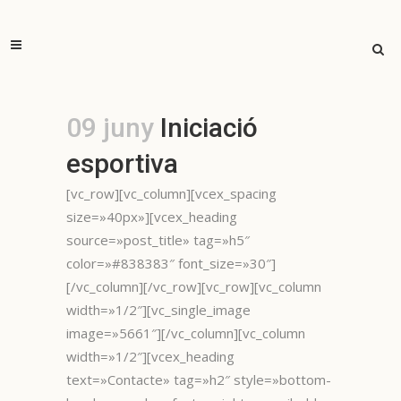
09 juny
Iniciació
esportiva
[vc_row][vc_column][vcex_spacing
size=»40px»][vcex_heading
source=»post_title» tag=»h5″
color=»#838383″ font_size=»30″]
[/vc_column][/vc_row][vc_row][vc_column
width=»1/2″][vc_single_image
image=»5661″][/vc_column][vc_column
width=»1/2″][vcex_heading
text=»Contacte» tag=»h2″ style=»bottom-