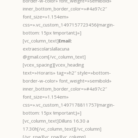
border-w-color» font_weight=»semibold»
inner_bottom_border_color=»#4a97c2″
font_size=»1.154em»
css=».vc_custom_1497157723456{margin-
bottom: 15px !important;}»]
[vc_column_text]
Email:
extraescolarslallacuna
@gmail.com[/vc_column_text]
[vcex_spacing][vcex_heading
text=»Horaris» tag=»h2″ style=»bottom-
border-w-color» font_weight=»semibold»
inner_bottom_border_color=»#4a97c2″
font_size=»1.154em»
css=».vc_custom_1497178811757{margin-
bottom: 15px !important;}»]
[vc_column_text]Dilluns 16.30 a
17.30h[/vc_column_text][/vc_column]
[/vc_row][vc_row][vc_column]