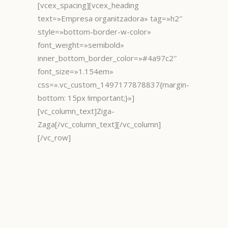
[vcex_spacing][vcex_heading
text=»Empresa organitzadora» tag=»h2″
style=»bottom-border-w-color»
font_weight=»semibold»
inner_bottom_border_color=»#4a97c2″
font_size=»1.154em»
css=».vc_custom_1497177878837{margin-
bottom: 15px !important;}»]
[vc_column_text]Ziga-
Zaga[/vc_column_text][/vc_column]
[/vc_row]