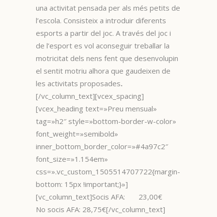
una activitat pensada per als més petits de
l’escola. Consisteix a introduir diferents
esports a partir del joc. A través del joc i
de l’esport es vol aconseguir treballar la
motricitat dels nens fent que desenvolupin
el sentit motriu alhora que gaudeixen de
les activitats proposades
.
[/vc_column_text][vcex_spacing]
[vcex_heading text=»Preu mensual»
tag=»h2″ style=»bottom-border-w-color»
font_weight=»semibold»
inner_bottom_border_color=»#4a97c2″
font_size=»1.154em»
css=».vc_custom_1505514707722{margin-
bottom: 15px !important;}»]
[vc_column_text]Socis AFA: 23,00€
No socis AFA: 28,75€[/vc_column_text]