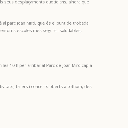
 els seus desplaçaments quotidians, alhora que
à al parc Joan Miró, que és el punt de trobada
r entorns escoles més segurs i saludables,
 les 10 h per arribar al Parc de Joan Miró cap a
ivitats, tallers i concerts oberts a tothom, des