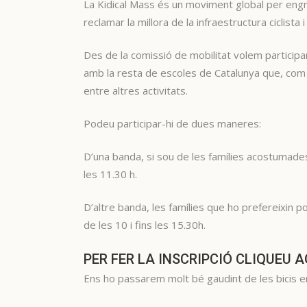
La Kidical Mass és un moviment global per engre
reclamar la millora de la infraestructura ciclista
Des de la comissió de mobilitat volem participar
amb la resta de escoles de Catalunya que, com 
entre altres activitats.
Podeu participar-hi de dues maneres:
D’una banda, si sou de les famílies acostumades
les 11.30 h.
D’altre banda, les famílies que ho prefereixin p
de les 10 i fins les 15.30h.
PER FER LA INSCRIPCIÓ CLIQUEU 
Ens ho passarem molt bé gaudint de les bicis en