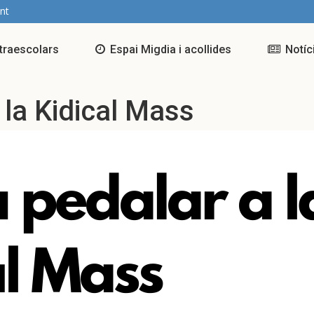
nt
traescolars
Espai Migdia i acollides
Notíc
la Kidical Mass