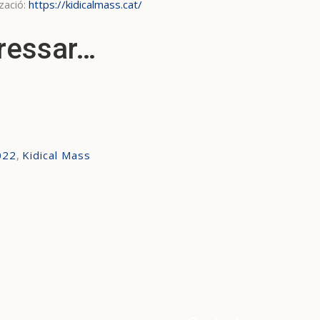
zació:
https://kidicalmass.cat/
eressar…
022
,
Kidical Mass