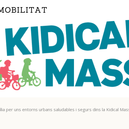
lia per uns entorns urbans saludables i segurs dins la Kidical Mas