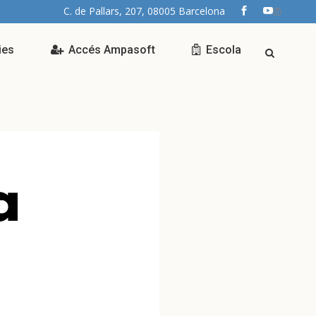
C. de Pallars, 207, 08005 Barcelona
ies
Accés Ampasoft
Escola