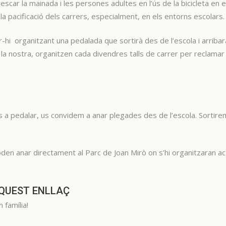
scar la mainada i les persones adultes en l’ús de la bicicleta en
 i la pacificació dels carrers, especialment, en els entorns escolars.
-hi organitzant una pedalada que sortirà des de l’escola i arribar
la nostra, organitzen cada divendres talls de carrer per reclama
 a pedalar, us convidem a anar plegades des de l’escola. Sortirem
oden anar directament al Parc de Joan Mirò on s’hi organitzaran act
AQUEST ENLLAÇ
 família!