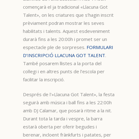
començarà el ja tradicional «Llacuna Got
Talent», on les criatures que s’hagin inscrit
prèviament podran mostrar les seves
habilitats i talents. Aquest esdeveniment
durarà fins a les 20:00h i promet ser un
espectacle ple de sorpreses.
FORMULARI
D’INSCRIPCIÓ LLACUNA GOT TALENT
.
També posarem llistes a la porta del
col·legi i en altres punts de l’escola per
facilitar la inscripció.
Després de l'»Llacuna Got Talent», la festa
seguirà amb música i ball fins a les 22:00h
amb DJ Calamar, que posarà ritme a la nit.
Durant tota la tarda i vespre, la barra
estarà oberta per oferir begudes i
berenar, incloent frànkfurts i patates, per