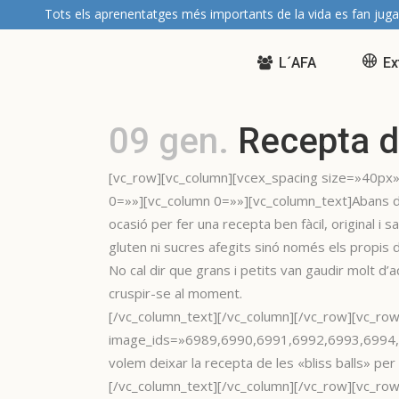
Tots els aprenentatges més importants de la vida es fan juga
L´AFA
Ex
09 gen.
Recepta de
[vc_row][vc_column][vcex_spacing size=»40px»
0=»»][vc_column 0=»»][vc_column_text]Abans de l
ocasió per fer una recepta ben fàcil, original i sa
gluten ni sucres afegits sinó només els propis d
No cal dir que grans i petits van gaudir molt d’
cruspir-se al moment.
[/vc_column_text][/vc_column][/vc_row][vc_ro
image_ids=»6989,6990,6991,6992,6993,6994,6
volem deixar la recepta de les «bliss balls» pe
[/vc_column_text][/vc_column][/vc_row][vc_ro