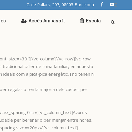
C. de Pallars, 207, 08005 Barcelona
ies
Accés Ampasoft
Escola
ont_size=»30″][/vc_column][/vc_row][vc_row
adicional taller de cuina familiar, en aquesta
són ideals com a pica-pica energètic, i no tenen ni
 per regalar o -en la majoria dels casos- per
ex_spacing 0=»»][vc_column_text]Avui us
aludable per berenar o per menjar entre hores.
_spacing size=»20px»][vc_column_text]1