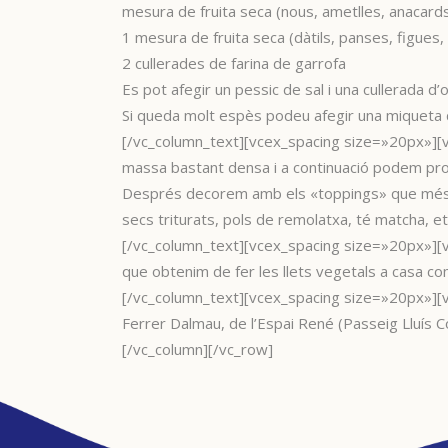
mesura de fruita seca (nous, ametlles, anacards
1 mesura de fruita seca (dàtils, panses, figues,
2 cullerades de farina de garrofa
Es pot afegir un pessic de sal i una cullerada d’o
Si queda molt espès podeu afegir una miqueta d
[/vc_column_text][vcex_spacing size=»20px»][vc
massa bastant densa i a continuació podem proc
Després decorem amb els «toppings» que més ens a
secs triturats, pols de remolatxa, té matcha, et
[/vc_column_text][vcex_spacing size=»20px»][v
que obtenim de fer les llets vegetals a casa co
[/vc_column_text][vcex_spacing size=»20px»][vc
Ferrer Dalmau, de l’Espai René (Passeig Lluís 
[/vc_column][/vc_row]