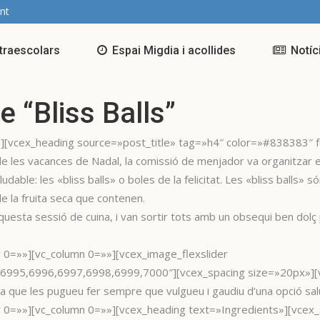
nt
traescolars
Espai Migdia i acollides
Notíc
 “Bliss Balls”
][vcex_heading source=»post_title» tag=»h4″ color=»#838383″ f
es vacances de Nadal, la comissió de menjador va organitzar el tr
ludable: les «bliss balls» o boles de la felicitat. Les «bliss balls» 
e la fruita seca que contenen.
aquesta sessió de cuina, i van sortir tots amb un obsequi ben dolç
w 0=»»][vc_column 0=»»][vcex_image_flexslider
995,6996,6997,6998,6999,7000″][vcex_spacing size=»20px»][vc
r a que les pugueu fer sempre que vulgueu i gaudiu d’una opció s
w 0=»»][vc_column 0=»»][vcex_heading text=»Ingredients»][vcex