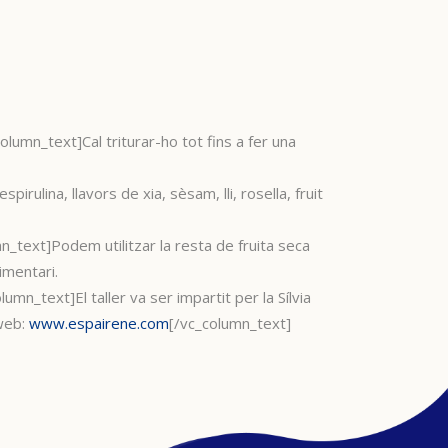
mn_text]Cal triturar-ho tot fins a fer una
lina, llavors de xia, sèsam, lli, rosella, fruit
text]Podem utilitzar la resta de fruita seca
imentari.
_text]El taller va ser impartit per la Sílvia
 web:
www.espairene.com
[/vc_column_text]