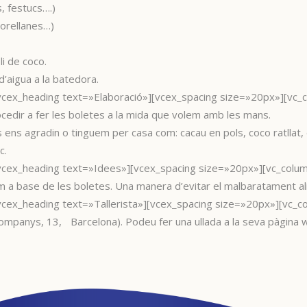
, festucs….)
 orellanes…)
li de coco.
’aigua a la batedora.
ex_heading text=»Elaboració»][vcex_spacing size=»20px»][vc_colu
edir a fer les boletes a la mida que volem amb les mans.
gradin o tinguem per casa com: cacau en pols, coco ratllat, espiru
c.
cex_heading text=»Idees»][vcex_spacing size=»20px»][vc_column_
m a base de les boletes. Una manera d’evitar el malbaratament al
ex_heading text=»Tallerista»][vcex_spacing size=»20px»][vc_column
Companys, 13, Barcelona). Podeu fer una ullada a la seva pàgina