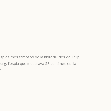
s espies més famosos de la història, des de Felip
ourg, l’espia que mesurava 58 centímetres, la
d.