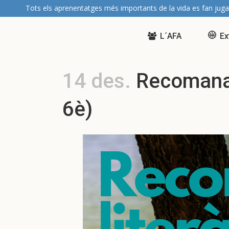
Tots els aprenentatges més importants de la vida es fan juga
L´AFA
Ex
14 des.
Recomanaci
6è)