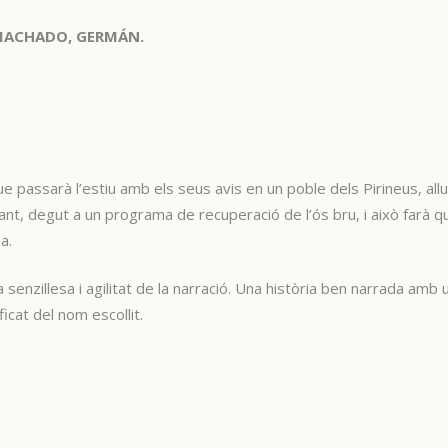
ACHADO, GERMÁN.
ue passarà l’estiu amb els seus avis en un poble dels Pirineus, allu
ltant, degut a un programa de recuperació de l’ós bru, i això farà 
a.
a senzillesa i agilitat de la narració. Una història ben narrada amb 
icat del nom escollit.