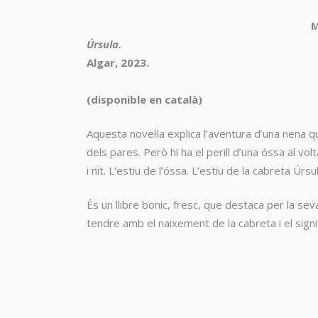
M
Úrsula.
Algar, 2023.
(disponible en català)
Aquesta novel·la explica l’aventura d’una nena q
dels pares. Però hi ha el perill d’una óssa al vo
i nit. L’estiu de l’óssa. L’estiu de la cabreta Úrsul
És un llibre bonic, fresc, que destaca per la sev
tendre amb el naixement de la cabreta i el signif