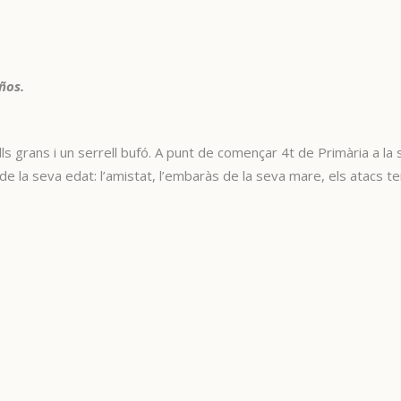
ños.
lls grans i un serrell bufó. A punt de començar 4t de Primària a la
la seva edat: l’amistat, l’embaràs de la seva mare, els atacs terror