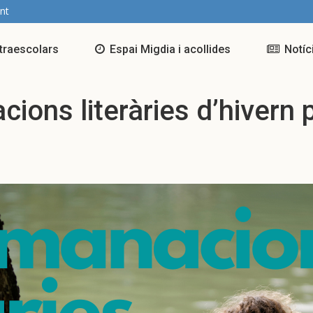
nt
traescolars
Espai Migdia i acollides
Notíc
ons literàries d’hivern pe