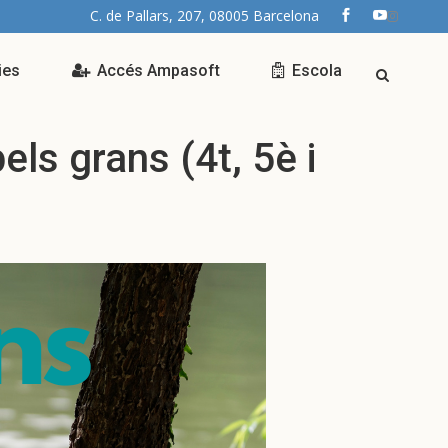
C. de Pallars, 207, 08005 Barcelona
ies
Accés Ampasoft
Escola
ls grans (4t, 5è i