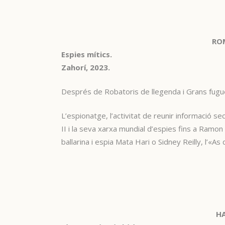
ROM
Espies mítics.
Zahorí, 2023.
Després de Robatoris de llegenda i Grans fugue
L’espionatge, l’activitat de reunir informació se
II i la seva xarxa mundial d’espies fins a Ramo
ballarina i espia Mata Hari o Sidney Reilly, l’«
HA