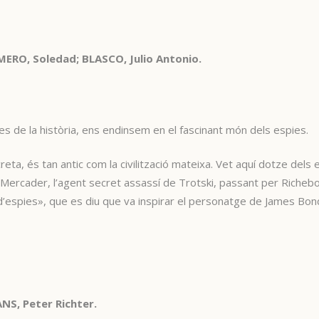
ERO, Soledad; BLASCO, Julio Antonio.
s de la història, ens endinsem en el fascinant món dels espies.
creta, és tan antic com la civilització mateixa. Vet aquí dotze del
n Mercader, l’agent secret assassí de Trotski, passant per Richeb
As d’espies», que es diu que va inspirar el personatge de James Bon
NS, Peter Richter.