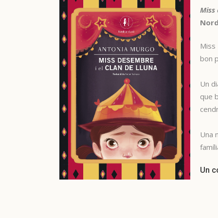
Miss 
Nord
Miss 
bon 
Un di
que b
cendr
Una n
famíl
Un co