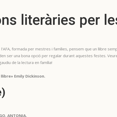
 literàries per le
i l’AFA, formada per mestres i famílies, pensem que un llibre semp
den ser una bona opció per regalar durant aquestes festes. Veur
udiu de la lectura en família!
 llibre» Emily Dickinson.
è)
GO, ANTONIA.