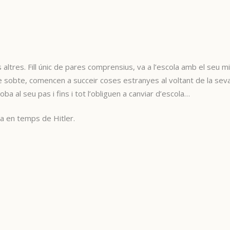
ltres. Fill únic de pares comprensius, va a l’escola amb el seu mill
 sobte, comencen a succeir coses estranyes al voltant de la seva f
ba al seu pas i fins i tot l’obliguen a canviar d’escola…
ya en temps de Hitler.