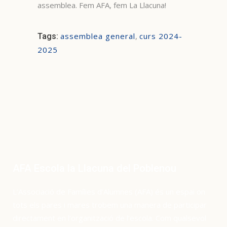
assemblea. Fem AFA, fem La Llacuna!
assemblea general
,
curs 2024-
Tags:
2025
AFA Escola la Llacuna del Poblenou
L’Associació de Famílies d’Alumnes (AFA) és un espai on
tots els pares i mares trobem una manera de participar
directament en l’organització de l’escola. Com qualsevol