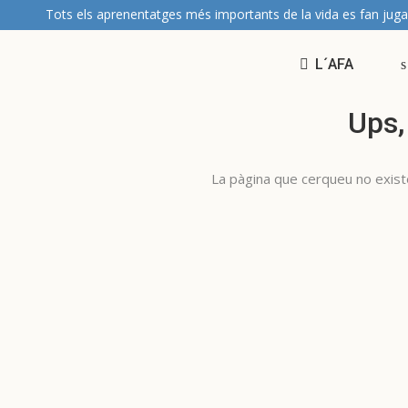
Tots els aprenentatges més importants de la vida es fan juga
L´AFA
Ups,
La pàgina que cerqueu no existei