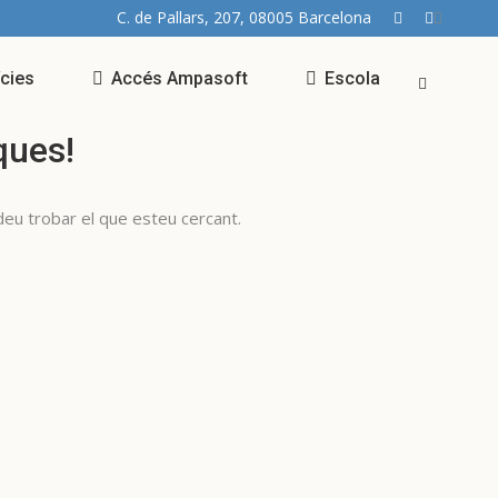
C. de Pallars, 207, 08005 Barcelona
ícies
Accés Ampasoft
Escola
ques!
odeu trobar el que esteu cercant.