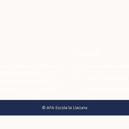
Contacte
espai on tots els pares i mares
comunicacio@afalallacu
l’organització de l’escola.
Carrer de Pallars 207
ganització l’AFA s’estructura en
de tots els seus socis, i les
facebook.com/AFAlalla
© AFA Escola la Llacuna