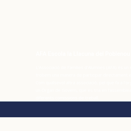
AFA Escola la Llacuna del Poblenou
L’Associació de Famílies d’Alumnes (AFA) és un 
trobem una manera de participar directament en 
Com qualsevol altra associació, pel que fa a l’or
un Òrgan de Govern, que es tria en l’assemblea 
diferents comissions de treball.