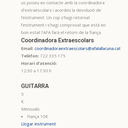
us poseu en contacte amb la coordinadora
d’extraescolars i acordeu la devolució de
l’instrument. Un cop s’hagi retornat
l’instrument i s’hagi comprovat que està en
bon estat l’AFA farà el retorn de la fiança.
Coordinadora Extraescolars
Email:
coordinadoraextraescolars@afalallacuna.cat
Telèfon:
722 335 175
Horari d’atenció:
12:30 a 17:30 h
GUITARRA
5
€
Mensuals
Fiança 10€
Llogar instrument