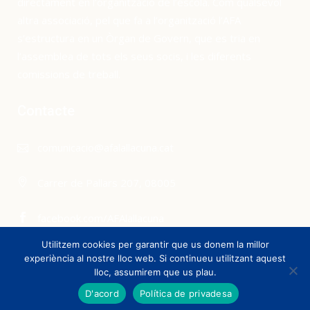
directament en l’organització de l’escola. Com qualsevol
altra associació, pel que fa a l’organització l’AFA
s’estructura en un Òrgan de Govern, que es tria en
l’assemblea de tots els seus socis, i les diferents
comissions de treball.
Contacte
comunicacio@afalallacuna.cat
Carrer de Pallars 207, 08005
facebook.com/AFAlallacuna
Utilitzem cookies per garantir que us donem la millor
experiència al nostre lloc web. Si continueu utilitzant aquest
lloc, assumirem que us plau.
D'acord
Política de privadesa
© AFA Escola la Llacuna