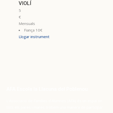
VIOLÍ
5
€
Mensuals
Fiança 10€
Llogar instrument
AFA Escola la Llacuna del Poblenou
L’Associació de Famílies d’Alumnes (AFA) és un espai on
tots els pares i mares trobem una manera de participar