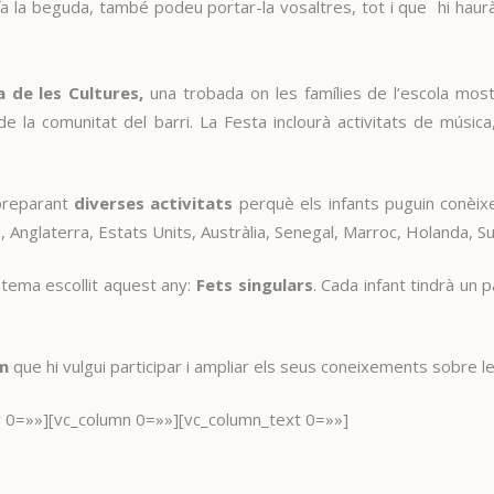
fa la beguda, també podeu portar-la vosaltres, tot i que hi haurà
a de les Cultures,
una trobada on les famílies de l’escola most
e la comunitat del barri. La Festa inclourà activitats de músic
 preparant
diverses activitats
perquè els infants puguin conèixer
a, Anglaterra, Estats Units, Austràlia, Senegal, Marroc, Holanda, Su
 tema escollit aquest any:
Fets singulars
. Cada infant tindrà un
m
que hi vulgui participar i ampliar els seus coneixements sobre l
w 0=»»][vc_column 0=»»][vc_column_text 0=»»]