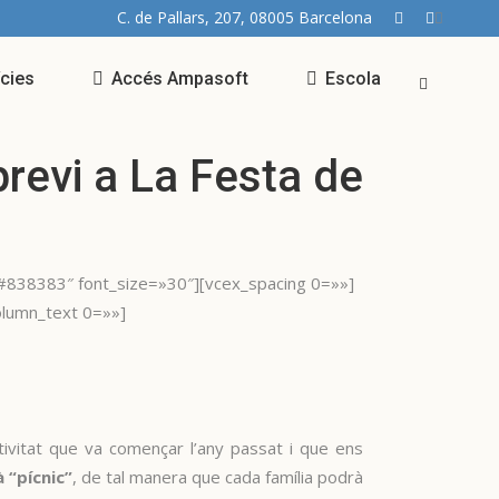
C. de Pallars, 207, 08005 Barcelona
ícies
Accés Ampasoft
Escola
previ a La Festa de
»#838383″ font_size=»30″][vcex_spacing 0=»»]
olumn_text 0=»»]
tivitat que va començar l’any passat i que ens
 “pícnic”
, de tal manera que cada família podrà