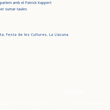
n parlem amb el Patrick Kappert
per sumar taules
ta
,
Festa de les Cultures
,
La Llacuna
Contacte
espai on tots els pares i mares
comunicacio@afalallacu
l’organització de l’escola.