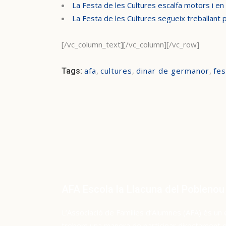
La Festa de les Cultures escalfa motors i e
La Festa de les Cultures segueix treballant 
[/vc_column_text][/vc_column][/vc_row]
afa
,
cultures
,
dinar de germanor
,
fes
Tags:
AFA Escola la Llacuna del Poblenou
L’Associació de Famílies d’Alumnes (AFA) és un 
trobem una manera de participar directament en 