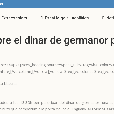
nt
Extraescolars
Espai Migdia i acollides
Not
re el dinar de germanor 
ize=»40px»][vcex_heading source=»post_title» tag=»h4″ color=
ter»][/vc_column][/vc_row][vc_row 0=»»][vc_column 0=»»][vc_c
La Llacuna.
ades a les 13:30h per participar del dinar de germanor, una ac
minuts que compartim a la porta del cole. Enguany
el format serà