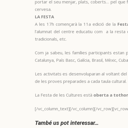
portar el seu menjar, plats, coberts… pel que 
cervesa.
LA FESTA
A les 17h començarà la 11a edició de la
Fest
l’alumnat del centre educatiu com a la resta d
tradicionals, etc.
Com ja sabeu, les famílies participants estan
Catalunya, País Basc, Galícia, Brasil, Mèxic, Cub
Les activitats es desenvoluparan al voltant del
de les proves preparades a cada taula cultural.
La Festa de les Cultures està
oberta a totho
[/vc_column_text][/vc_column][/vc_row][vc_ro
També us pot interessar…