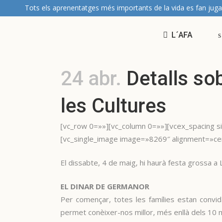
Tots els aprenentatges més importants de la vida es fan juga
L´AFA
24 abr.
Detalls sob
les Cultures
[vc_row 0=»»][vc_column 0=»»][vcex_spacing s
[vc_single_image image=»8269″ alignment=»cen
El dissabte, 4 de maig, hi haurà festa grossa a 
EL DINAR DE GERMANOR
Per començar, totes les famílies estan convid
permet conèixer-nos millor, més enllà dels 10 