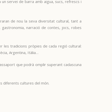
 un servei de barra amb aigua, sucs, refrescs i
raran de nou la seva diversitat cultural, tant a
a, gastronomia, narració de contes, jocs, robes
 les tradicions pròpies de cada regió cultural:
ècia, Argentina, Itàlia…
 passaport que podrà omplir superant cadascuna
es diferents cultures del món.