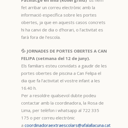
Patinatge en línia (Rollergrind)
us hem
fet arribar un correu electrònic amb la
informació específica sobre les portes
obertes, ja que en aquests casos concrets
hi ha canvi de dia o d’horari, o l’activitat es
farà fora de l’escola.
💦 JORNADES DE PORTES OBERTES A CAN
FELIPA (setmana del 12 de juny).
Els familiars esteu convidats a gaudir de les
portes obertes de piscina a Can Felipa el
dia que fa l’activitat el vostre infant a les
16.40 h.
Per a resoldre qualsevol dubte podeu
contactar amb la coordinadora, la Rosa de
Lima, per telèfon i whatsapp al 722 335
175 o per correu electrònic
a
coordinadoraextraescolars@afalallacuna.cat