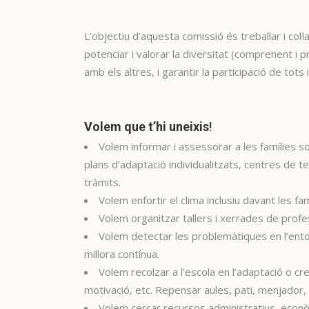
L’objectiu d’aquesta comissió és treballar i col
potenciar i valorar la diversitat (comprenent i p
amb els altres, i garantir la participació de tots
Volem que t’hi uneixis
!
Volem informar i assessorar a les famílies so
plans d’adaptació individualitzats, centres de te
tràmits.
Volem enfortir el clima inclusiu davant les fa
Volem organitzar tallers i xerrades de profess
Volem detectar les problemàtiques en l’entor
millora contínua.
Volem recolzar a l’escola en l’adaptació o cr
motivació, etc. Repensar aules, pati, menjador
Volem cercar recursos administratius, econòm