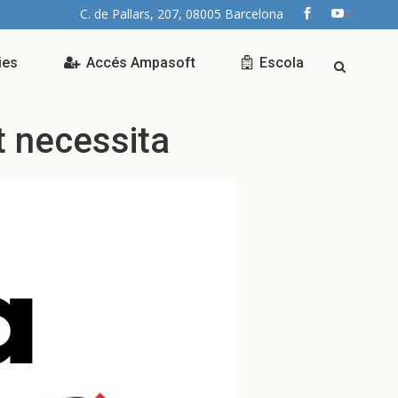
C. de Pallars, 207, 08005 Barcelona
ies
Accés Ampasoft
Escola
t necessita