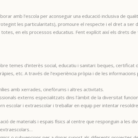
·laborar amb l’escola per aconseguir una educació inclusiva de qual
rotegint les particularitats), promoure el respecte i el dret a ser 
 i totes, en els processos educatius. Fent explícit així els drets de 
bre temes d’interès social, educatiu i sanitari: beques, certificat 
ràpies, etc. A través de l’experiència pròpia i de les informacions p
mílies amb xerrades, cinefòrums i altres activitats.
ionals externs especialitzats dins l’àmbit de la diversitat funciona
n escolar i extraescolar i treballar en equip per intentar resoldr
eació de materials i espais físics al centre que responguin a les di
, extraescolars…
ics o subvencions per a donar suport als diferents projectes de 