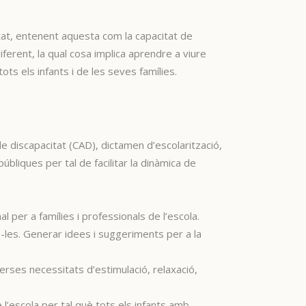
itat, entenent aquesta com la capacitat de
diferent, la qual cosa implica aprendre a viure
tots els infants i de les seves famílies.
de discapacitat (CAD), dictamen d’escolarització,
úbliques per tal de facilitar la dinàmica de
l per a famílies i professionals de l’escola.
e-les. Generar idees i suggeriments per a la
verses necessitats d’estimulació, relaxació,
l’escola per tal què tots els infants amb