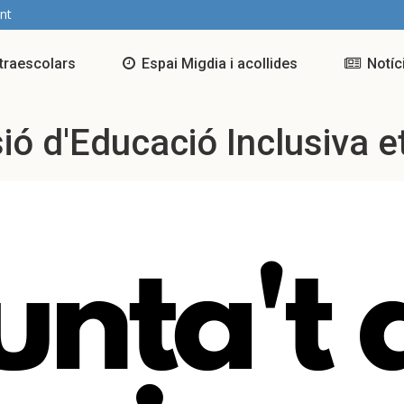
nt
traescolars
Espai Migdia i acollides
Notíc
ó d'Educació Inclusiva e