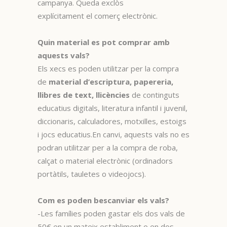
campanya. Queda exclòs
explícitament el comerç electrònic.
Quin material es pot comprar amb
aquests vals?
Els xecs es poden utilitzar per la compra
de
material d’escriptura, papereria,
llibres de text, llicències
de continguts
educatius digitals, literatura infantil i juvenil,
diccionaris, calculadores, motxilles, estoigs
i jocs educatius.En canvi, aquests vals no es
podran utilitzar per a la compra de roba,
calçat o material electrònic (ordinadors
portàtils, tauletes o videojocs).
Com es poden bescanviar els vals?
-Les famílies poden gastar els dos vals de
50€ en un mateix establiment o en dos