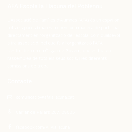
AFA Escola la Llacuna del Poblenou
L’Associació de Famílies d’Alumnes (AFA) és un espai on
tots els pares i mares trobem una manera de participar
directament en l’organització de l’escola. Com qualsevol
altra associació, pel que fa a l’organització l’AFA
s’estructura en un Òrgan de Govern, que es tria en
l’assemblea de tots els seus socis, i les diferents
comissions de treball.
Contacte
comunicacio@afalallacuna.cat
Carrer de Pallars 207, 08005
facebook.com/AFAlallacuna