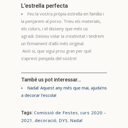
L’estrella perfecta
Feu la vostra pròpia estrella en família i
la penjarem al porxo. Trieu els materials,
els colors, i el disseny que més us
agradi. Deixeu volar la creativitat i tindrem
un firmament d’allò més original.
Això si, que sigui prou gran per què
s’apreciï penjada del sostre!
També us pot interessar…
Nadal: Aquest any més que mai, ajuda’ns
a decorar l’escola!
Comissió de Festes
,
curs 2020 -
Tags:
2021
,
decoració
,
DYS
,
Nadal