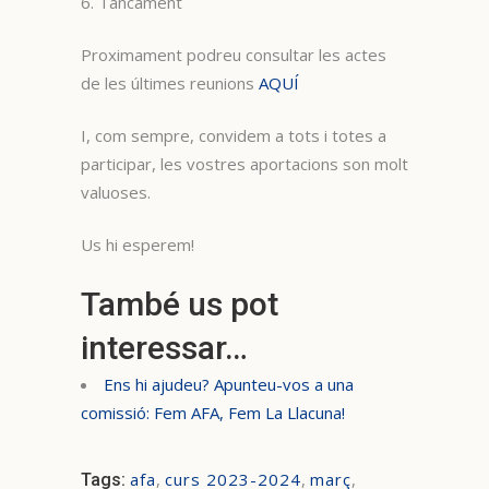
6. Tancament
Proximament podreu consultar les actes
de les últimes reunions
AQUÍ
I, com sempre, convidem a tots i totes a
participar, les vostres aportacions son molt
valuoses.
Us hi esperem!
També us pot
interessar…
Ens hi ajudeu? Apunteu-vos a una
comissió: Fem AFA, Fem La Llacuna!
afa
,
curs 2023-2024
,
març
,
Tags: