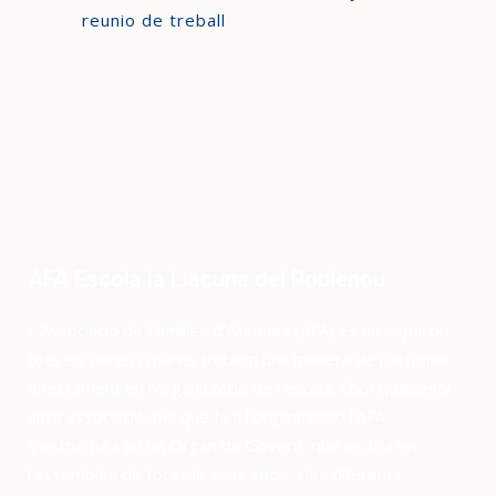
reunio de treball
AFA Escola la Llacuna del Poblenou
L’Associació de Famílies d’Alumnes (AFA) és un espai on
tots els pares i mares trobem una manera de participar
directament en l’organització de l’escola. Com qualsevol
altra associació, pel que fa a l’organització l’AFA
s’estructura en un Òrgan de Govern, que es tria en
l’assemblea de tots els seus socis, i les diferents