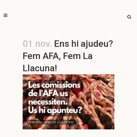
01 nov.
Ens hi ajudeu?
Fem AFA, Fem La
Llacuna!