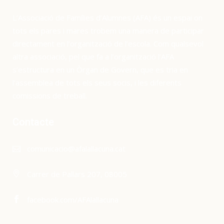
L’Associació de Famílies d’Alumnes (AFA) és un espai on
tots els pares i mares trobem una manera de participar
directament en l’organització de l’escola. Com qualsevol
altra associació, pel que fa a l’organització l’AFA
s’estructura en un Òrgan de Govern, que es tria en
l’assemblea de tots els seus socis, i les diferents
comissions de treball.
Contacte
comunicacio@afalallacuna.cat
Carrer de Pallars 207, 08005
facebook.com/AFAlallacuna