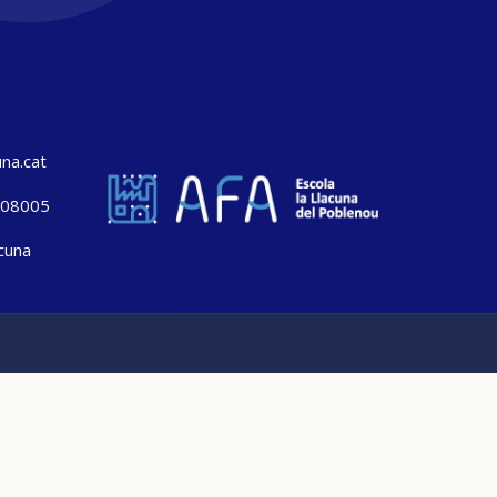
na.cat
, 08005
cuna