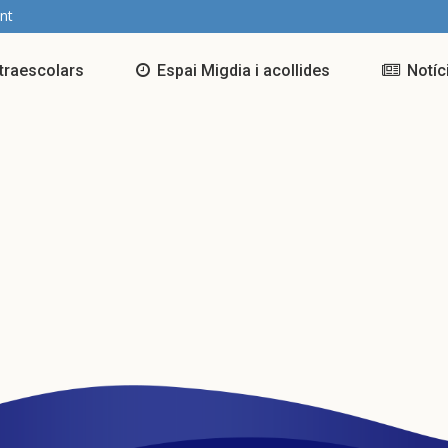
nt
traescolars
Espai Migdia i acollides
Notíc