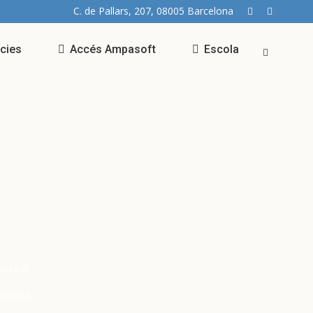
C. de Pallars, 207, 08005 Barcelona
ícies
Accés Ampasoft
Escola
na.cat
, 08005