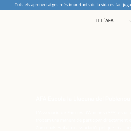
Tots els aprenentatges més importants de la vida es fan juga
Taller: Com fomentar l’hàbit
lector?
L´AFA
AFA Escola la Llacuna del Poblenou
L’Associació de Famílies d’Alumnes (AFA) és un 
trobem una manera de participar directament en 
Com qualsevol altra associació, pel que fa a l’or