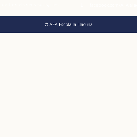
de tots els seus socis, i les
facebook.com/AFAlalla
© AFA Escola la Llacuna