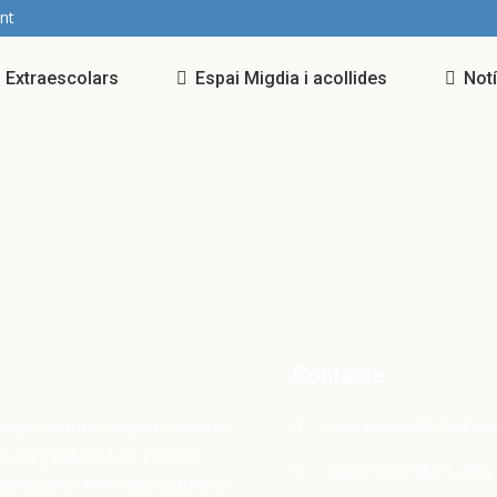
nt
Extraescolars
Espai Migdia i acollides
Not
Contacte
espai on tots els pares i mares
comunicacio@afalallacu
l’organització de l’escola.
Carrer de Pallars 207
ganització l’AFA s’estructura en