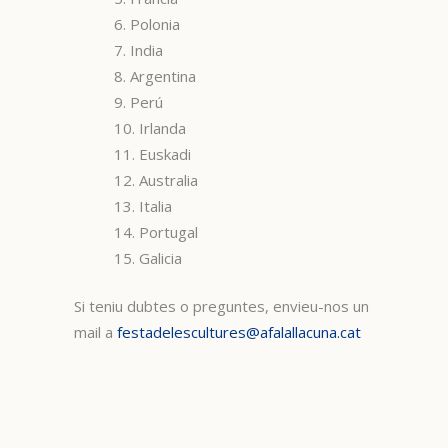
6. Polonia
7. India
8. ⁠Argentina
9. ⁠Perú
10. ⁠Irlanda
11. Euskadi
12. ⁠Australia
13. ⁠Italia
14. ⁠Portugal
15. ⁠Galicia
Si teniu dubtes o preguntes, envieu-nos un
mail a
festadelescultures@afalallacuna.cat