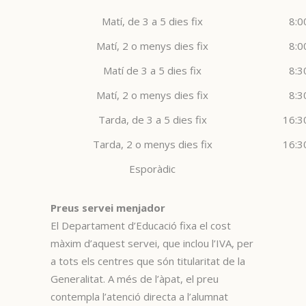
Matí, de 3 a 5 dies fix
8:0
Matí, 2 o menys dies fix
8:0
Matí de 3 a 5 dies fix
8:3
Matí, 2 o menys dies fix
8:3
Tarda, de 3 a 5 dies fix
16:3
Tarda, 2 o menys dies fix
16:3
Esporàdic
Preus servei menjador
El Departament d’Educació fixa el cost
màxim d’aquest servei, que inclou l’IVA, per
a tots els centres que són titularitat de la
Generalitat. A més de l’àpat, el preu
contempla l’atenció directa a l’alumnat