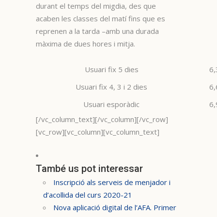
durant el temps del migdia, des que
acaben les classes del matí fins que es
reprenen a la tarda –amb una durada
màxima de dues hores i mitja.
Usuari fix 5 dies
6,
Usuari fix 4, 3 i 2 dies
6,
Usuari esporàdic
6,
[/vc_column_text][/vc_column][/vc_row]
[vc_row][vc_column][vc_column_text]
També us pot interessar
Inscripció als serveis de menjador i
d’acollida del curs 2020-21
Nova aplicació digital de l’AFA. Primer