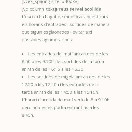
[vcex_spacing size=»40px»]
[vc_column_text]
Preus servei acollida
L’escola ha hagut de modificar aquest curs
els horaris d’entrades i sortides de manera
que siguin esglaonades i evitar així
possibles aglomeracions:
Les entrades del matí aniran des de les
8:50 a les 9:10h i les sortides de la tarda
aniran de les 16:15 a les 16.30.
Les sortides de migdia aniran des de les
12.20 a les 12:40h i les entrades de la
tarda aniran de les 14:50 a les 15.10h.
L’horari d’acollida de matí serà de 8 a 9:10h
però només es podrà entrar fins a les
8:45h.