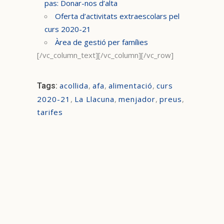
pas: Donar-nos d’alta
Oferta d’activitats extraescolars pel
curs 2020-21
Àrea de gestió per famílies
[/vc_column_text][/vc_column][/vc_row]
acollida
,
afa
,
alimentació
,
curs
Tags:
2020-21
,
La Llacuna
,
menjador
,
preus
,
tarifes