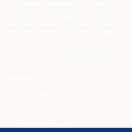
AFA Escola la Llacuna del Poblenou
L’Associació de Famílies d’Alumnes (AFA) és un espai on
tots els pares i mares trobem una manera de participar
directament en l’organització de l’escola. Com qualsevol
altra associació, pel que fa a l’organització l’AFA
s’estructura en un Òrgan de Govern, que es tria en
l’assemblea de tots els seus socis, i les diferents
comissions de treball.
Contacte
comunicacio@afalallacuna.cat
Carrer de Pallars 207, 08005
facebook.com/AFAlallacuna