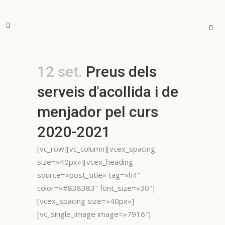
12 set.
Preus dels
serveis d'acollida i de
menjador pel curs
2020-2021
[vc_row][vc_column][vcex_spacing
size=»40px»][vcex_heading
source=»post_title» tag=»h4″
color=»#838383″ font_size=»30″]
[vcex_spacing size=»40px»]
[vc_single_image image=»7916″]