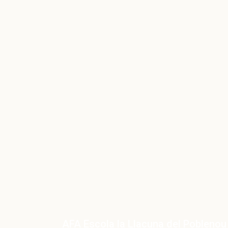
Ajuts de menjador escolar
2021-2022
AFA Escola la Llacuna del Poblenou