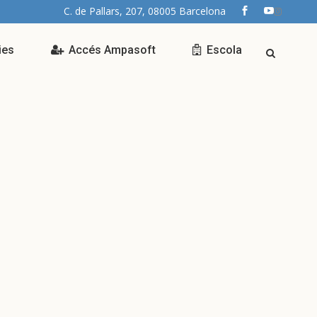
C. de Pallars, 207, 08005 Barcelona
ies
Accés Ampasoft
Escola
ta la inscripció pel
ei de menjador i
ollida pel curs 2022-
3