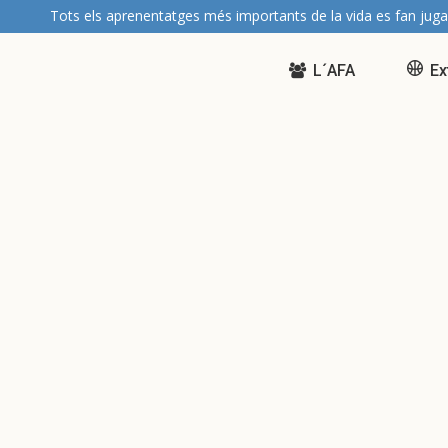
Tots els aprenentatges més importants de la vida es fan juga
L´AFA
Ex
Nou servei de menjador i
acollida: Informació i
instruccions per al Curs
2024-25
Beques menjador: Obert el