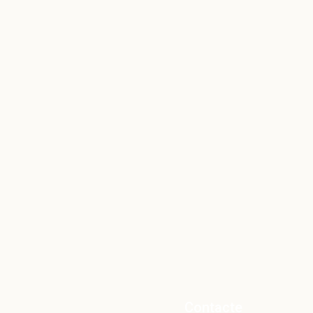
Error al rebut de menjador
del mes de novembre
Contacte