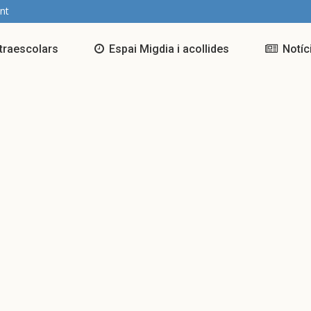
nt
traescolars
Espai Migdia i acollides
Notíc
Oberta la inscripció pel
Ober
servei de menjador i
serv
d’acollida del curs 2023-
d’ac
2024
202
Reunions informatives de