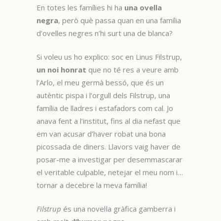
En totes les famílies hi ha
una ovella
negra
, però què passa quan en una família
d’ovelles negres n’hi surt una de blanca?
Si voleu us ho explico: soc en Linus Filstrup,
un noi honrat
que no té res a veure amb
l’Arlo, el meu germà bessó, que és un
autèntic pispa i l’orgull dels Filstrup, una
família de lladres i estafadors com cal. Jo
anava fent a l’institut, fins al dia nefast que
em van acusar d’haver robat una bona
picossada de diners. Llavors vaig haver de
posar-me a investigar per desemmascarar
el veritable culpable, netejar el meu nom i…
tornar a decebre la meva família!
Filstrup
és una novel·la gràfica gamberra i