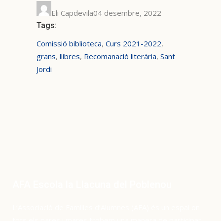
Eli Capdevila04 desembre, 2022
Tags:
Comissió biblioteca
,
Curs 2021-2022
,
grans
,
llibres
,
Recomanació literària
,
Sant
Jordi
AFA Escola la Llacuna del Poblenou
L’Associació de Famílies d’Alumnes (AFA) és un espai on
tots els pares i mares trobem una manera de participar