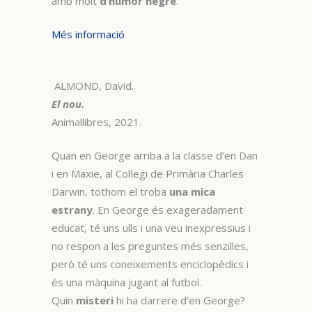
amb molt
d’humor negre
.
Més informació
ALMOND, David.
El nou.
Animallibres, 2021.
Quan en George arriba a la classe d’en Dan
i en Maxie, al Col·legi de Primària Charles
Darwin, tothom el troba
una mica
estrany
. En George és exageradament
educat, té uns ulls i una veu inexpressius i
no respon a les preguntes més senzilles,
però té uns coneixements enciclopèdics i
és una màquina jugant al futbol.
Quin
misteri
hi ha darrere d’en George?