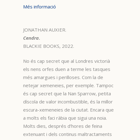
Més informació
JONATHAN AUXIER.
Cendra
.
BLACKIE BOOKS, 2022.
No és cap secret que al Londres victorià
els nens orfes duen a terme les tasques
més amargues i perilloses. Com la de
netejar xemeneies, per exemple. Tampoc
és cap secret que la Nan Sparrow, petita
díscola de valor incombustible, és la millor
escura-xemeneies de la ciutat. Encara que
a molts els faci ràbia que sigui una noia.
Molts dies, després d’hores de feina
extenuant i dels continus maltractaments