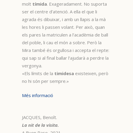
molt
tímida
. Exageradament. No suporta
ser el centre d’atenció. A ella el que li
agrada és dibuixar, i amb un llapis a la mà
les hores li passen volant. Per això, quan
els pares la matriculen a l’acadèmia de ball
del poble, li cau el món a sobre. Però la
Mira també és orgullosa i accepta el repte:
qui sap si al final ballar l’ajudarà a perdre la
vergonya.
«Els límits de la
timidesa
existeixen, però
no hi són per sempre.»
Més informació
JACQUES, Benoît.
La nit de la visita.
A Buen Paso, 2021.