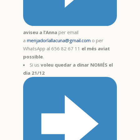
aviseu a l’Anna
per email
a
menjadorlallacuna@gmail.com
o per
WhatsApp al 656 82 67 11
el més aviat
possible
.
Si us
voleu quedar a dinar NOMÉS el
dia 21/12