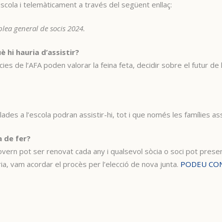
scola i telemàticament a través del següent enllaç:
lea general de socis 2024.
è hi hauria d’assistir?
cies de l’AFA poden valorar la feina feta, decidir sobre el futur d
iculades a l’escola podran assistir-hi, tot i que només les famílies 
 de fer?
overn pot ser renovat cada any i qualsevol sòcia o soci pot prese
, vam acordar el procès per l’elecció de nova junta.
PODEU CON