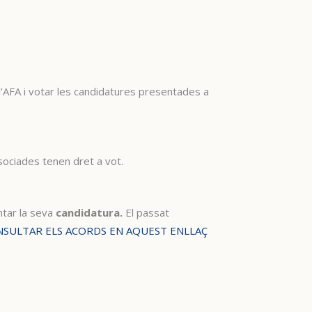
e l’AFA i votar les candidatures presentades a
associades tenen dret a vot.
ntar la seva
candidatura.
El passat
SULTAR ELS ACORDS EN AQUEST ENLLAÇ